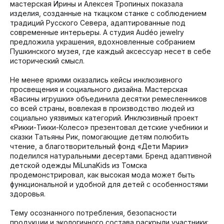
мастерская Ирины и Алексея Тропиных показала
изделия, созданные на ткацком станке с соблюдением
традиций Русского Севера, адаптированные под
современные интерьеры. А студия Audéo jewelry
предложила украшения, вдохновленные собранием
Пушкинского музея, где каждый аксессуар несет в себе
исторический смысл.
Не менее яркими оказались кейсы инклюзивного
просвещения и социального дизайна. Мастерская
«Васины игрушки» объединила десятки ремесленников
со всей страны, вовлекая в производство людей из
социально уязвимых категорий. Инклюзивный проект
«Рикки-Тикки-Колесо» презентовал детские учебники и
сказки Татьяны Рик, помогающие детям полюбить
чтение, а благотворительный фонд «Дети Марии»
поделился натуральными десертами. Бренд адаптивной
детской одежды MiLunaKids из Томска
продемонстрировал, как высокая мода может быть
функциональной и удобной для детей с особенностями
здоровья.
Тему осознанного потребления, безопасности
продукции и экологичного состава раскрыли участники: